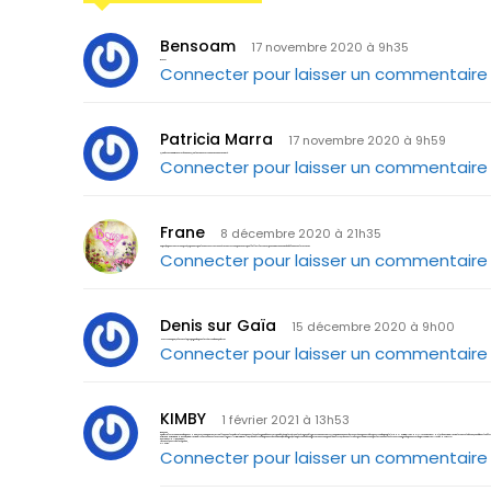
Bensoam
17 novembre 2020 à 9h35
Bravo!
Connecter pour laisser un commentaire
Patricia Marra
17 novembre 2020 à 9h59
Que dire sinon Bravo ! et bon vent. Que la France retrouve sa souveraineté.
Connecter pour laisser un commentaire
Frane
8 décembre 2020 à 21h35
Super, depuis tout ce temps où je pensais que les autres structures étaient corrompues mais qu’il fallait faire avec pour un minimum de défense sur le terrain !
Connecter pour laisser un commentaire
Denis sur Gaïa
15 décembre 2020 à 9h00
Merci 2 ans que je faisais la propagande pour la création d’un syndicat
Connecter pour laisser un commentaire
KIMBY
1 février 2021 à 13h53
Bonjour,
Syndicaliste convaincu depuis 40 ans, je retiens que c’est actuellement le syndicalisme qui est le seul organe démocratique déjà en place à tous les étages, obligatoirement inscrit jusqu’au sommet de ce système, qui est à disposition du peuple (DE NOMBREUX SYNDICALISTES LE SONT), et dont LE PEUPLE a le contrôle dès aujourd’hui. Il suffit d’en repr
PAR ASSEMBLEE GENEGALE, LE PEUPLE PEUT faire sauter le verrouillage et CORRIGER LE CAP, et bénéficier du pouvoir de réunion, d’échanges, de l’expérience des négociateurs rompus à l’exercice, et des militants, qui connaissent parfaitement les vices et rouages du pouvoir et du patronnât A TOUS LES NIVEAUX.
ESSAYEZ, LANCEZ L’APPEL,….
A bientôt, merci de la réponse,
KIMBY
Connecter pour laisser un commentaire