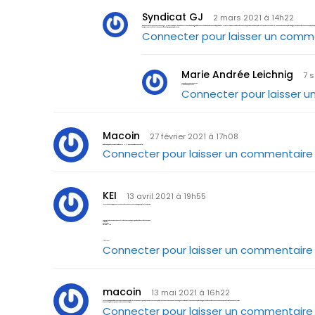
Syndicat GJ
2 mars 2021 à 14h22
Bonjour et merci pour votre message ! Nous étions nous-mêmes militants dans une grande centrale avant de devenir indépendants. Nous les connaissons donc bien et avons plus de 25 ans de syndicalisme derrière nous. Nous avons bien essayé de changer les choses de l’intérieur, on y croyait encore. Mais la corruption est trop profonde et la législation verrouille la main-mise des centrales représentatives dans le système. Nous n’avons pas d’autre choix que de prendre notre indépendance, de refuser toute subvention pour rester libres et de tenter de redonner au syndicalisme ses titres de noblesse. Nous encourageons les militants de terrain des centrales qui sont sincères à cesser de nourrir des structures qui font partie intégrante du système et qui n’ont aucune envie que ça change. Nous devons être un véritable contre-pouvoir et non un « partenaire social » ! A bientôt, toute l’équipe du Syndicat GJ
Connecter pour laisser un comm
Marie Andrée Leichnig
7 
Je voudrais vous contacter
Comment y arriver
Connecter pour laisser 
Macoin
27 février 2021 à 17h08
Enfin un syndicat sans leader a 5000e, avec mandat revocable
Connecter pour laisser un commentaire
KEI
13 avril 2021 à 19h55
Merci beaucoup pour votre contribution et votre acte on ne peut plus citoyenne.
Le peuple a besoin au 21ème siècle de la mise en pratique de la devise de la France :
LIBERTÉ
ÉGALITÉ ET
FRATERNITÉ
C’est tout !
Connecter pour laisser un commentaire
macoin
13 mai 2021 à 16h22
je crois que nous adherons tous a ce nouveau syndicat car nous ne croyons plus aux structures syndicales existantes , avons lontemps attendus d elles, avons essaye de changer les choses de l interieur mais, avons finalement ete trahi.
Bravo a ce syndicat , ne nous trahissez surtout pas.
Connecter pour laisser un commentaire