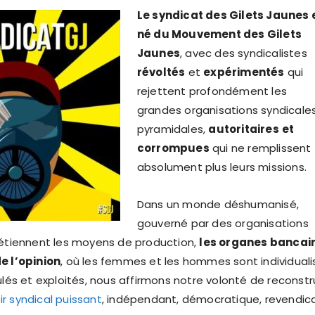
Le syndicat des Gilets Jaunes 
né
du Mouvement des Gilets
Jaunes
, avec des syndicalistes
révoltés
et
expérimentés
qui
rejettent profondément les
grandes organisations syndicale
pyramidales,
autoritaires
et
corrompues
qui ne remplissent
absolument plus leurs missions.
Dans un monde déshumanisé,
gouverné par des organisations
détiennent les moyens de production,
les organes bancai
e l’opinion
, où les femmes et les hommes sont individuali
ulés et exploités, nous affirmons notre volonté de reconstr
r syndical puissant
, indépendant, démocratique, revendica