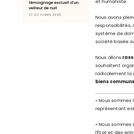
et humaniste.
témoignage exclusif d’un
veilleur de nuit
21 OCTOBRE 2025
Nous avons plei
responsabilités, 
système de domin
société basée sur
Nous allons
rass
souhaitent organ
radicalement la 
biens commun
« Nous sommes 
représentant est
« Nous sommes i
l’État et des entr