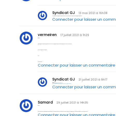
Syndicat GJ
13 mai 2021 à 16h38
Merci pour votre message, trahir? non impossible nos statuts sont fait de manière à révoquer les membres qui poseront problème.
Connecter pour laisser un comm
vermeiren
17 juillet 2021 à 1h29
bonjour
« grandes organisations syndicales pyramidales, autoritaires et corrompues qui ne remplissent absolument plus leurs missions » lis je en vos textes.
pourriez vous argumenter s’il vous plait ?
merci
bien cordialement
Connecter pour laisser un commentaire
Syndicat GJ
21 juillet 2021 à 9h17
Bonjour
A titre d’exemple, nous vous invitons à lire ceci.
https://www.syndicat-commerce.fr/a-la-une/cfdt-de-l-berger-condamnee/
Connecter pour laisser un comm
Samard
29 juillet 2021 à 14h35
Bonjour,
Êtes vous sur de l’information par rapport à François Ruffin pourriez-vous me donner les base factuel ou lien de vérification sur cette publication car apparemment Mr Ruffin été bien là pour le vote contre le passe sanitaire
Connecter pour laisser un commentaire