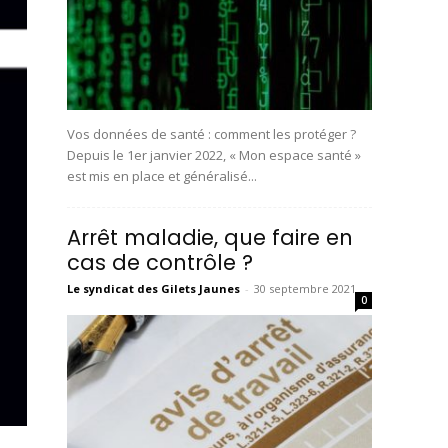
Vos données de santé : comment les protéger ?
Depuis le 1er janvier 2022, « Mon espace santé »
est mis en place et généralisé...
Arrêt maladie, que faire en
cas de contrôle ?
Le syndicat des Gilets Jaunes
-
30 septembre 2021
0