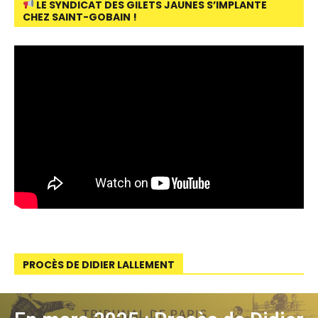
LE SYNDICAT DES GILETS JAUNES S’IMPLANTE
CHEZ SAINT-GOBAIN !
PROCÈS DE DIDIER LALLEMENT