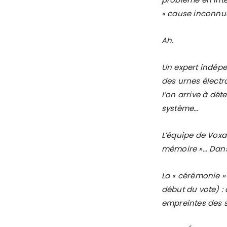
« cause inconnue
Ah.
Un expert indép
des urnes électr
l’on arrive à dét
système…
L’équipe de Vox
mémoire »… Dans 
La « cérémonie »
début du vote) : 
empreintes des s