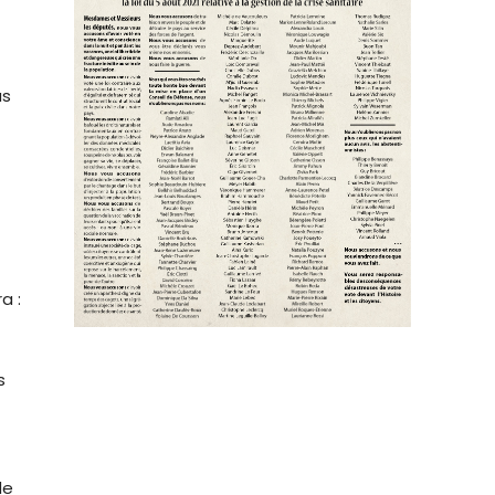
us
a :
s
de