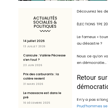
Découvrez les de
ACTUALITÉS
SOCIALES &
ÉLECTIONS TPE 20
POLITIQUES
Le fameux « tourn
14 juillet 2026
au désastre ?
13 JUILLET 2026
Canicule : Valérie Pécresse
Nous ce qu’on vo
s’en fout ?
en démocratie… Y
23 JUIN 2026
Prix des carburants : la
Retour sur
colère revient
31 MARS 2026
démocrati
Le massacre est dans le
pré
Il n’y a pas si 
16 DÉCEMBRE 2025
Prud’hommes se 