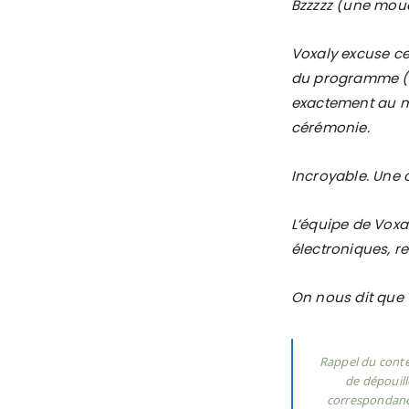
Bzzzzz (une mouc
Voxaly excuse ce
du programme (un
exactement au m
cérémonie.
Incroyable. Une 
L’équipe de Voxa
électroniques, re
On nous dit que t
Rappel du conte
de dépouill
correspondance