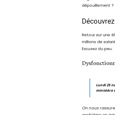
dépouillement ?
Découvrez
Retour sur une 
millions de salari
Excusez du peu.
Dysfonctionn
Lundi 25 n
ministère d
On nous rassure 
problème en inter