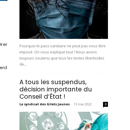
irer
Pourquoi le pass sanitaire ne peut pas vous être
imposé. On vous explique tout ! Nous avons
toujours soutenu que tous les textes liberticides
de...
perd
A tous les suspendus,
décision importante du
Conseil d’État !
Le syndicat des Gilets Jaunes
-
13 mai 2022
0