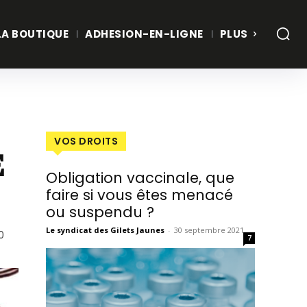
LA BOUTIQUE
ADHESION-EN-LIGNE
PLUS
VOS DROITS
E
Obligation vaccinale, que
faire si vous êtes menacé
ou suspendu ?
Le syndicat des Gilets Jaunes
-
30 septembre 2021
0
7