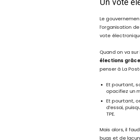
Un vote él
Le gouvernement 
l’organisation d
vote électroniqu
Quand on va sur l
élections grâce
penser à La Post
Et pourtant, 
opacifiez un 
Et pourtant, o
d’essai, puisq
TPE.
Mais alors, il f
bugs et de lacun