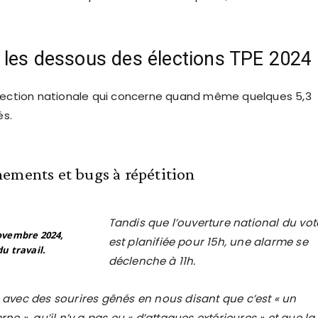
 les dessous des élections TPE 2024
élection nationale qui concerne quand même quelques 5,3
és.
ements et bugs à répétition
Tandis que l’ouverture national du vot
ovembre 2024,
est planifiée pour 15h, une alarme se
u travail.
déclenche à 11h.
avec des sourires gênés en nous disant que c’est « un
ne », qu’il n’y a pas eu « d’attaques extérieures » et que la