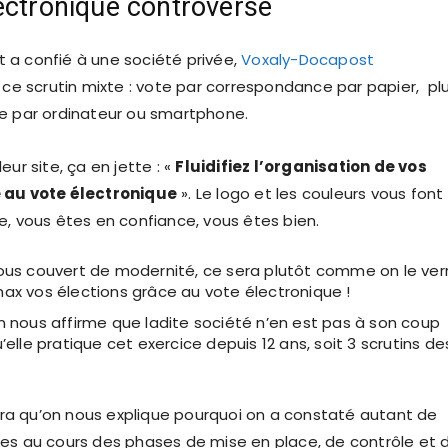
ectronique controversé
a confié à une société privée,
Voxaly-Docapost
e ce scrutin mixte : vote par correspondance par papier, pl
e par ordinateur ou smartphone.
eur site, ça en jette : «
Fluidifiez l’organisation de vos
 au vote électronique
». Le logo et les couleurs vous font
e, vous êtes en confiance, vous êtes bien.
sous couvert de modernité, ce sera plutôt comme on le verr
max vos élections grâce au vote électronique !
n nous affirme que ladite société n’en est pas à son coup
u’elle pratique cet exercice depuis 12 ans, soit 3 scrutins de
audra qu’on nous explique pourquoi on a constaté autant de
es au cours des phases de mise en place, de contrôle et 