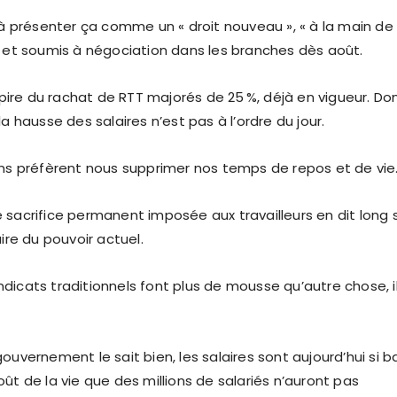
s à présenter ça comme un « droit nouveau », « à la main de
, et soumis à négociation dans les branches dès août.
nspire du rachat de RTT majorés de 25 %, déjà en vigueur. Do
la hausse des salaires n’est pas à l’ordre du jour.
ens préfèrent nous supprimer nos temps de repos et de vie
 sacrifice permanent imposée aux travailleurs en dit long 
aire du pouvoir actuel.
dicats traditionnels font plus de mousse qu’autre chose, i
ouvernement le sait bien, les salaires sont aujourd’hui si b
ût de la vie que des millions de salariés n’auront pas