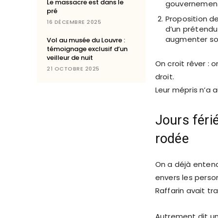
Le massacre est dans le
gouvernement :
pré
Proposition d
16 DÉCEMBRE 2025
d’un prétendu 
augmenter son
Vol au musée du Louvre :
témoignage exclusif d’un
veilleur de nuit
On croit rêver :
21 OCTOBRE 2025
droit.
Leur mépris n’a 
Jours féri
rodée
On a déjà entend
envers les perso
Raffarin avait tr
Autrement dit une