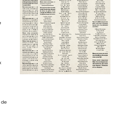
e
x
t de