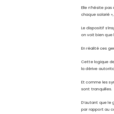
Elle n’hésite pa
chaque salarié »
Le dispositif s’i
on voit bien que 
En réalité ces g
Cette logique de
la dérive autorit
Et comme les syn
sont tranquilles.
D’autant que le g
par rapport au co