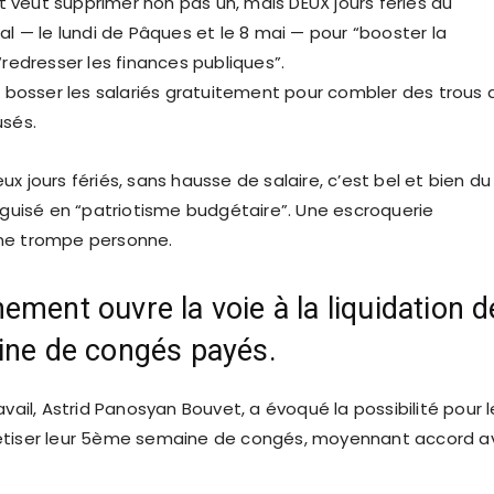
veut supprimer non pas un, mais DEUX jours fériés du
al — le lundi de Pâques et le 8 mai — pour “booster la
“redresser les finances publiques”.
re bosser les salariés gratuitement pour combler des trous
usés.
x jours fériés, sans hausse de salaire, c’est bel et bien du
déguisé en “patriotisme budgétaire”. Une escroquerie
ne trompe personne.
ement ouvre la voie à la liquidation d
ine de congés payés.
avail, Astrid Panosyan Bouvet, a évoqué la possibilité pour l
étiser leur 5ème semaine de congés, moyennant accord a