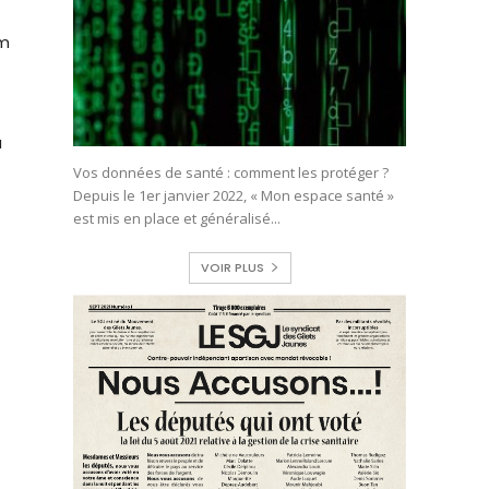
om
u
Vos données de santé : comment les protéger ?
Depuis le 1er janvier 2022, « Mon espace santé »
est mis en place et généralisé...
n
VOIR PLUS