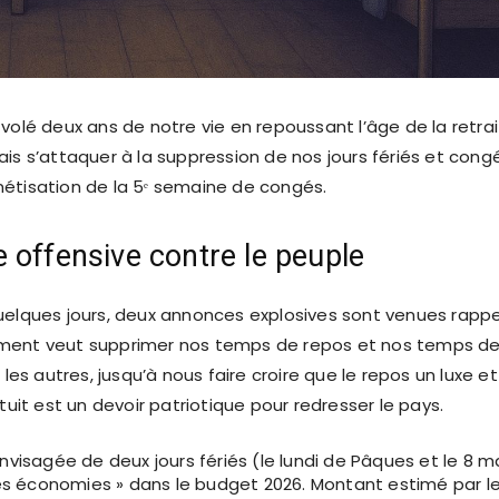
volé deux ans de notre vie en repoussant l’âge de la retrai
ais s’attaquer à la suppression de nos jours fériés et cong
étisation de la 5ᵉ semaine de congés.
 offensive contre le peuple
uelques jours, deux annonces explosives sont venues rappe
ment veut supprimer nos temps de repos et nos temps d
s les autres, jusqu’à nous faire croire que le repos un luxe et
atuit est un devoir patriotique pour redresser le pays.
visagée de deux jours fériés (le lundi de Pâques et le 8 m
des économies » dans le budget 2026. Montant estimé par l