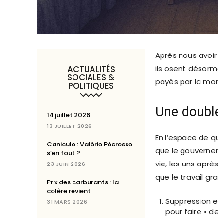
Après nous avoir 
ACTUALITÉS
ils osent désorm
SOCIALES &
payés par la mon
POLITIQUES
Une double
14 juillet 2026
13 JUILLET 2026
En l’espace de q
Canicule : Valérie Pécresse
que le gouverne
s’en fout ?
vie, les uns aprè
23 JUIN 2026
que le travail gr
Prix des carburants : la
colère revient
Suppression en
31 MARS 2026
pour faire « 