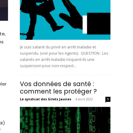
te,
és
Je suis salarié du privé en arrêt maladie et
suspendu. (voir pour les Agents) QUESTION : Les
salariés en arrêt maladie risquent-ils une
suspension pour non-respect...
Vos données de santé :
ler
comment les protéger ?
e
Le syndicat des Gilets Jaunes
-
4 avril 2022
5
ai)
e