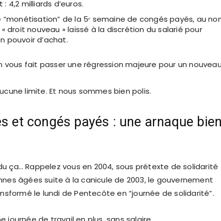
 4,2 milliards d’euros.
e “monétisation” de la 5ᵉ semaine de congés payés, au n
« droit nouveau » laissé à la discrétion du salarié pour
 pouvoir d’achat.
 on vous fait passer une régression majeure pour un nouvea
aucune limite. Et nous sommes bien polis.
és et congés payés : une arnaque bie
u ça… Rappelez vous en 2004, sous prétexte de solidarité
nnes âgées suite à la canicule de 2003, le gouvernement
ansformé le lundi de Pentecôte en “journée de solidarité”.
 journée de travail en plus, sans salaire.