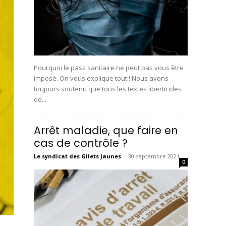
Pourquoi le pass sanitaire ne peut pas vous être
imposé. On vous explique tout ! Nous avons
toujours soutenu que tous les textes liberticides
de...
Arrêt maladie, que faire en
cas de contrôle ?
Le syndicat des Gilets Jaunes
-
30 septembre 2021
0