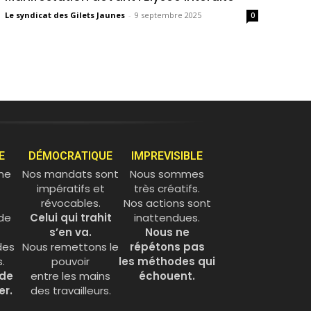
Le syndicat des Gilets Jaunes
-
9 septembre 2025
0
E
DÉMOCRATIQUE
IMPREVISIBLE
 ne
Nos mandats sont
Nous sommes
impératifs et
très créatifs.
révocables.
Nos actions sont
de
Celui qui trahit
inattendues.
s’en va.
Nous ne
des
Nous remettons le
répétons pas
.
pouvoir
les méthodes qui
 de
entre les mains
échouent.
er.
des travailleurs.