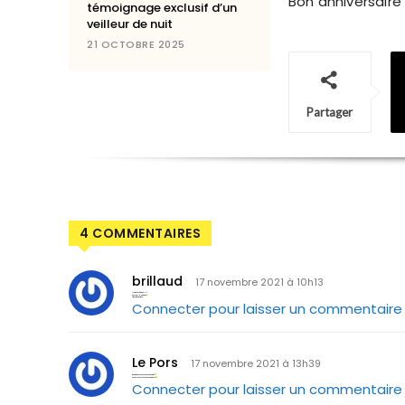
Bon anniversaire 
témoignage exclusif d’un
veilleur de nuit
21 OCTOBRE 2025
Partager
4 COMMENTAIRES
brillaud
17 novembre 2021 à 10h13
On ne lâche RIEN !
Force et Honneur
Ahou, Ahou, Ahou
Connecter pour laisser un commentaire
Le Pors
17 novembre 2021 à 13h39
Bon anniversaire et a samedi
La vérité est révolutionnaire
Connecter pour laisser un commentaire