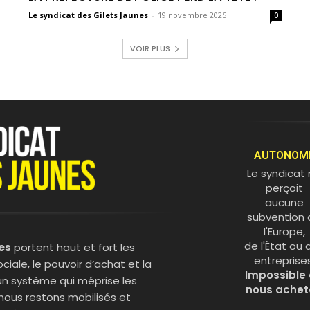
Le syndicat des Gilets Jaunes
-
19 novembre 2025
0
VOIR PLUS
AUTONOM
Le syndicat
perçoit
aucune
subvention 
l'Europe,
de l'État ou 
es
portent haut et fort les
entreprises
ciale, le pouvoir d’achat et la
Impossible
un système qui méprise les
nous achet
, nous restons mobilisés et