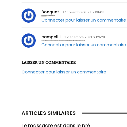
Bocquet
17 novembre 2021 à 16h08
Les 3 ans en images des gilets jaunes des hauts de France.
Le combat continue.
Connecter pour laisser un commentaire
campellli
9 décembre 2021 à 12h28
Une HONTE que des petits partis souverainistes Frexit comme UPR de Asselineau ne soutient même pas ce syndicatGJ et il n’en parle même pas évitant ainsi de faire de la pub !
Quelle hypocrisie !
Connecter pour laisser un commentaire
LAISSER UN COMMENTAIRE
Connecter pour laisser un commentaire
ARTICLES SIMILAIRES
Le massacre est dans le pré