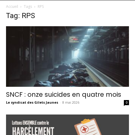
Accueil
Tags
RPS
Tag: RPS
SNCF : onze suicides en quatre mois
Le syndicat des Gilets Jaunes
-
8 mai 2026
0