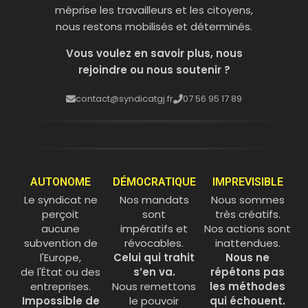
méprise les travailleurs et les citoyens,
nous restons mobilisés et déterminés.
Vous voulez en savoir plus, nous
rejoindre ou nous soutenir ?
contact@syndicatgj.fr
07 56 95 17 89
AUTONOME
DÉMOCRATIQUE
IMPREVISIBLE
Le syndicat ne
Nos mandats
Nous sommes
perçoit
sont
très créatifs.
aucune
impératifs et
Nos actions sont
subvention de
révocables.
inattendues.
l'Europe,
Celui qui trahit
Nous ne
de l'État ou des
s’en va.
répétons pas
entreprises.
Nous remettons
les méthodes
Impossible de
le pouvoir
qui échouent.