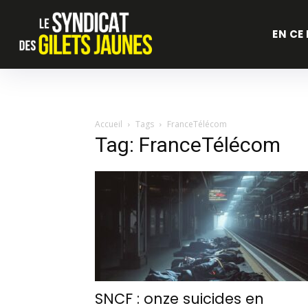
EN CE
Accueil
Tags
FranceTélécom
Tag: FranceTélécom
SNCF : onze suicides en