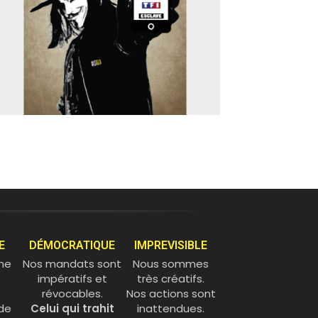
E
DÉMOCRATIQUE
IMPREVISIBLE
 ne
Nos mandats sont
Nous sommes
impératifs et
très créatifs.
révocables.
Nos actions sont
de
Celui qui trahit
inattendues.