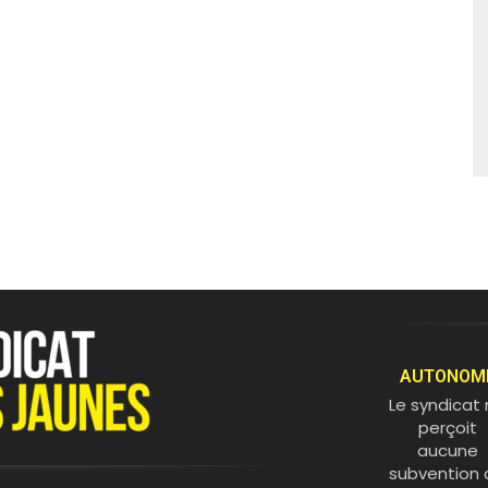
AUTONOM
Le syndicat
perçoit
aucune
subvention 