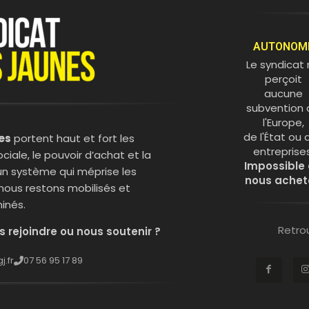
AUTONOM
Le syndicat
perçoit
aucune
subvention 
l'Europe,
de l'État ou 
es
portent haut et fort les
entreprises
ciale, le pouvoir d’achat et la
Impossible
un système qui méprise les
nous achet
, nous restons mobilisés et
inés.
Retro
s rejoindre ou nous soutenir ?
.fr
07 56 95 17 89