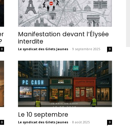
er
Manifestation devant l’Élysée
?
interdite
Le syndicat des Gilets Jaunes
-
9 septembre 2025
0
0
Le 10 septembre
Le syndicat des Gilets Jaunes
-
8 août 2025
0
0