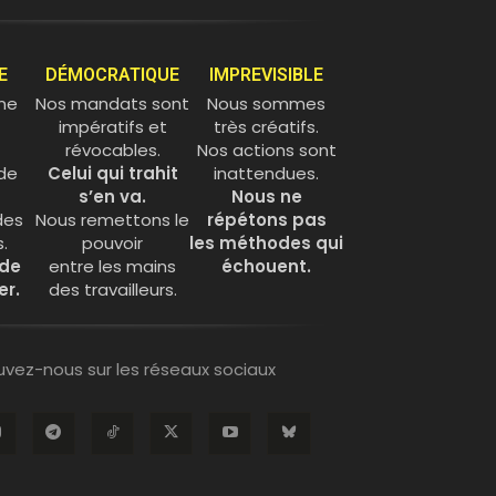
E
DÉMOCRATIQUE
IMPREVISIBLE
 ne
Nos mandats sont
Nous sommes
impératifs et
très créatifs.
révocables.
Nos actions sont
de
Celui qui trahit
inattendues.
s’en va.
Nous ne
des
Nous remettons le
répétons pas
.
pouvoir
les méthodes qui
 de
entre les mains
échouent.
er.
des travailleurs.
uvez-nous sur les réseaux sociaux