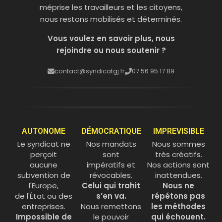
méprise les travailleurs et les citoyens,
nous restons mobilisés et déterminés.
Vous voulez en savoir plus, nous
rejoindre ou nous soutenir ?
contact@syndicatgj.fr
07 56 95 17 89
AUTONOME
DÉMOCRATIQUE
IMPREVISIBLE
Le syndicat ne
Nos mandats
Nous sommes
perçoit
sont
très créatifs.
aucune
impératifs et
Nos actions sont
subvention de
révocables.
inattendues.
l'Europe,
Celui qui trahit
Nous ne
de l'État ou des
s’en va.
répétons pas
entreprises.
Nous remettons
les méthodes
Impossible de
le pouvoir
qui échouent.